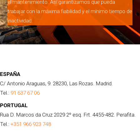
el mantenimiento. Así garantizamos que pueda
trabajar con la máxima fiabilidad y el mínimo tiempo de
inactividad.
ESPAÑA
C/ Antonio Araguas, 9. 28230, Las Rozas. Madrid.
Tel.:
91 637 67 06
PORTUGAL
Rua D. Marcos da Cruz 2029 2º esq. Frt. 4455-482. Perafita.
Tel.:
+351 966 923 748