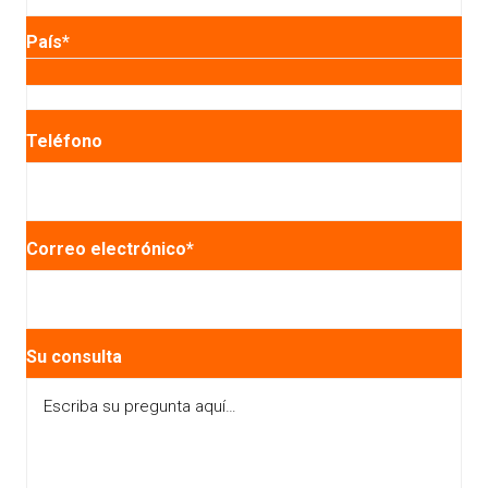
País
*
País
Teléfono
Correo electrónico
*
Su consulta