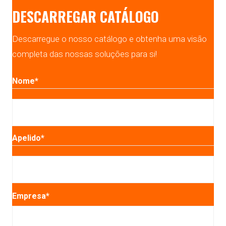
DESCARREGAR CATÁLOGO
Descarregue o nosso catálogo e obtenha uma visão
completa das nossas soluções para si!
Nome
*
Primeiro
Apelido
*
Último
Empresa
*