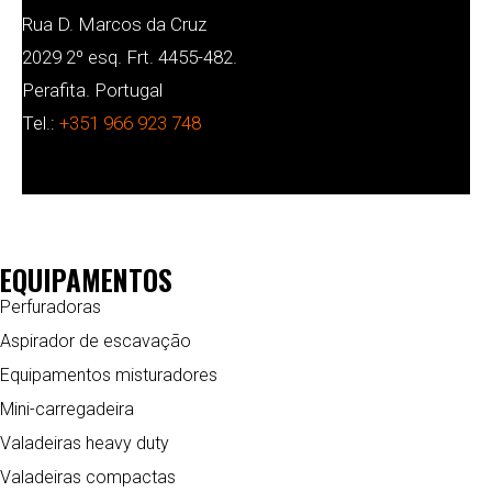
Rua D. Marcos da Cruz
2029 2º esq. Frt. 4455-482.
Perafita. Portugal
Tel.:
+351 966 923 748
EQUIPAMENTOS
Perfuradoras
Aspirador de escavação
Equipamentos misturadores
Mini-carregadeira
Valadeiras heavy duty
Valadeiras compactas