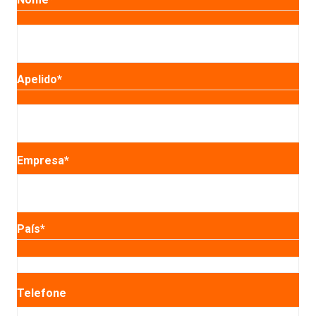
Primeiro
Apelido
*
Último
Empresa
*
País
*
País
Telefone