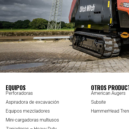
EQUIPOS
OTROS PRODUC
Perforadoras
American Augers
Aspiradora de excavación
Subsite
Equipos mezcladores
HammerHead Tren
Mini-cargadoras multiusos
Zanjadoras – Heavy Duty