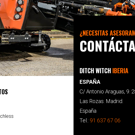
¿NECESITAS ASESORA
CONTÁCT
DITCH WITCH
IBERIA
ESPAÑA
TOS
C/ Antonio Araguas, 9. 
Las Rozas. Madrid.
España
chless
Tel.:
91 637 67 06