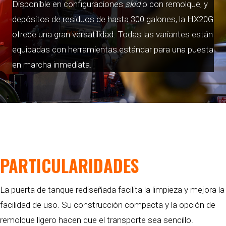
Disponible en configuraciones
skid
o con remolque, y
depósitos de residuos de hasta 300 galones, la HX20G
ofrece una gran versatilidad. Todas las variantes están
equipadas con herramientas estándar para una puesta
en marcha inmediata.
PARTICULARIDADES
La puerta de tanque rediseñada facilita la limpieza y mejora la
facilidad de uso. Su construcción compacta y la opción de
remolque ligero hacen que el transporte sea sencillo.